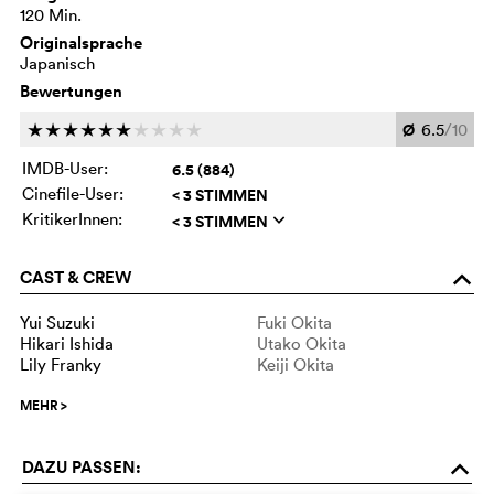
120 Min.
Originalsprache
Japanisch
Bewertungen
Ø
6.5
/10
c
c
c
c
c
c
c
c
c
c
IMDB-User:
6.5 (884)
Cinefile-User:
< 3 STIMMEN
KritikerInnen:
< 3 STIMMEN
q
CAST & CREW
o
Yui Suzuki
Fuki Okita
Hikari Ishida
Utako Okita
Lily Franky
Keiji Okita
MEHR
>
DAZU PASSEN:
o